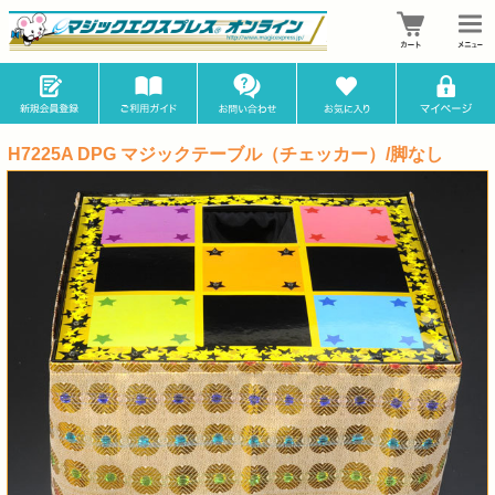
H7225A DPG マジックテーブル（チェッカー）/脚なし