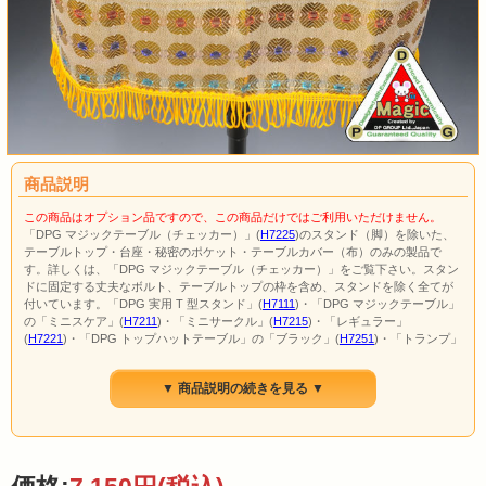
商品説明
この商品はオプション品ですので、この商品だけではご利用いただけません。
「DPG マジックテーブル（チェッカー）」(
H7225
)のスタンド（脚）を除いた、
テーブルトップ・台座・秘密のポケット・テーブルカバー（布）のみの製品で
す。詳しくは、「DPG マジックテーブル（チェッカー）」をご覧下さい。スタン
ドに固定する丈夫なボルト、テーブルトップの枠を含め、スタンドを除く全てが
付いています。「DPG 実用 T 型スタンド」(
H7111
)・「DPG マジックテーブル」
の「ミニスケア」(
H7211
)・「ミニサークル」(
H7215
)・「レギュラー」
(
H7221
)・「DPG トップハットテーブル」の「ブラック」(
H7251
)・「トランプ」
(
H7253
)等は、スタンドの規格が統一されています。ですから、「DPG デコレー
ションボード」(
K7941
)等のオプションも共通で使えたり…と、色々な利点があり
▼ 商品説明の続きを見る ▼
ます。例えば、舞台でいくつかテーブル類を使用する場合でもスタンドは３つも
あれば十分でしょう。後は、テーブルトップや「DPG デコレーションボード」を
演技の内容に合わせて変更すれば経済的です。尚、この製品に「DPG マジックテ
ーブル用セルバント（布無）」(
K7892A
)を併用すると最強のマジックテーブルに
なります。