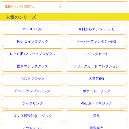
[M]小さい金属製品
人気のシリーズ
MAGIC+1(R)
今日からマジシャン(R)
Pro. コインマジック
ペーパーファンタジー(R)
ＤＰＧ(R)マジックプロダクツ
マジックセット
面白マジックグッズ
トリックカード コレクション
ベストマジック
大道芸(R)
Pro. トランプマジック
ポケットトリック
ジャグリング
Pro. カードマジック
ＤＶＤ解説付き マジック
必見
アウトレット
限定発売