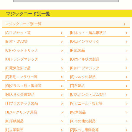
マジックコード別一覧
マジックコード別 一覧
[A]手品セット等
[N]ネット・編み形状品
[B]本・DVD等
[O]コインマジック
[C]パケットトリック
[P]紙製品
[D]トランプマジック
[Q]コイル状の製品
[E]電気仕掛け品
[R]ロープマジック
[F]羽毛・フラワー等
[S]シルクの製品
[G]グラス・瓶・陶器等
[T]布製品
[H]大きな金属製品
[U]スポンジ・ゴム製品
[ I ]プラスチック製品
[V]ビニール・塩ビ等
[J]ジャグリング用品
[W]木製品
[K]厚紙製品
[X]その他の製品
[L]皮革製品
[Z]取出し用動物等