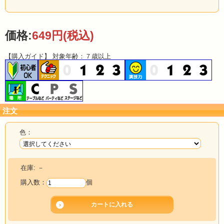
【一流マジシャンより絶賛のコメントをいただきました】
・スピリット百瀬氏：「バイシクルより使い心地がいいねぇ、これ。」
価格:
649円
(税込)
【購入ガイド】 対象年齢：７歳以上
注文
色：
在庫:
－
購入数：
個