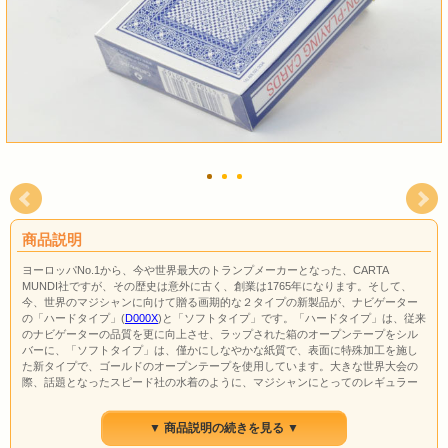
商品説明
ヨーロッパNo.1から、今や世界最大のトランプメーカーとなった、CARTA
MUNDI社ですが、その歴史は意外に古く、創業は1765年になります。そして、
今、世界のマジシャンに向けて贈る画期的な２タイプの新製品が、ナビゲーター
の「ハードタイプ」(
D000X
)と「ソフトタイプ」です。「ハードタイプ」は、従来
のナビゲーターの品質を更に向上させ、ラップされた箱のオープンテープをシル
バーに、「ソフトタイプ」は、僅かにしなやかな紙質で、表面に特殊加工を施し
た新タイプで、ゴールドのオープンテープを使用しています。大きな世界大会の
際、話題となったスピード社の水着のように、マジシャンにとってのレギュラー
デックも、その使用する技法や手順に応じて選ぶことで、その効果は驚く程、変
わるかもしれません。「バイスクル」(
D080X
他）に対してナビゲーターの「ハー
▼ 商品説明の続きを見る ▼
ド」と「ソフト」、その評価はあなた自身にお任せします。ポーカーサイズで色
は赤と青の２色です。青バック(D0011)/赤バック(D0012)