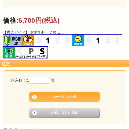
（製品の写真は塗装済み・組立済みの完成品です。）
演技の内容は、「DPG 巨大アストロボール（塗料別）」(
X7311
)を参照して下さ
い。「DPG 巨大アストロボール」は 新素材により従来品の重さを超えず、何と直
価格:
6,700円
(税込)
径 16 cmと数倍のボールサイズ（体積比）を実現しました。熟練したマジシャン
ほど大きな用具を使って演技をすることはご存知でしょう。例えば、「DPG シカ
ゴの四つ玉」(
U121X
等)なら、直径 45 mmや 50 mmの大きなボールを使えば、そ
【購入ガイド】 対象年齢：７歳以上
の演技もずっと効果的・・・ でも、大きなボールを扱うには、やはり練習量
も、もっと必要となります。ところがどうでしょう？ 「DPG 巨大アストロボー
ル」では、これだけ大きな演技ができても、全く難しくないのです！新素材があ
なたの演技をより魅力的にするだけです。本製品は、布・ギミックにシルバーの
塗料と刷毛を付属したオール一式セットです。このボールに使用できる塗料は限
られています。弊社の指定した塗料をお使い下さい。ゴールドのボールにしたい
注文
方は、「DPG 巨大アストロボール（塗料別）」と、「金系塗料キット」(
X7111K
)
をご購入下さい。
購入数：
個