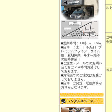
お
送
金
■営業時間：11時 ～ 16時
■店休日：土 日 祝祭日 プ
レミアムフライデータイム
他、夏期休業・年末年始等
の臨時休業日
■ご注文・メールでのお問い
合わせは２４時間お受けし
お
ております。
■お電話でのご注文はお受け
しておりません。
■店休日は発送・返信業務が
お休みとなります。
レンタルスペース