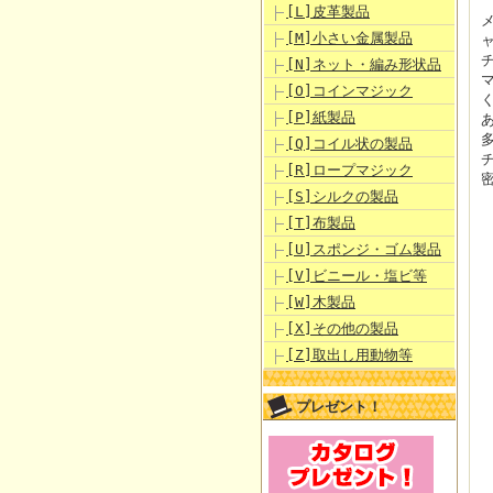
[L]皮革製品
[M]小さい金属製品
[N]ネット・編み形状品
[O]コインマジック
[P]紙製品
[Q]コイル状の製品
[R]ロープマジック
密
[S]シルクの製品
[T]布製品
[U]スポンジ・ゴム製品
[V]ビニール・塩ビ等
[W]木製品
[X]その他の製品
[Z]取出し用動物等
プレゼント！