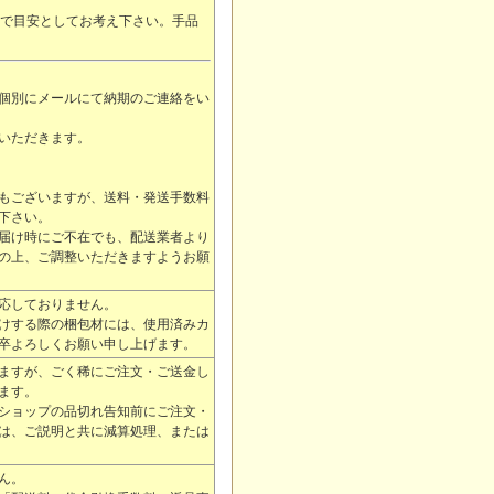
まで目安としてお考え下さい。
手品
個別にメールにて納期のご連絡をい
いただきます。
もございますが、送料・発送手数料
下さい。
届け時にご不在でも、配送業者より
の上、ご調整いただきますようお願
応しておりません。
けする際の梱包材には、使用済みカ
卒よろしくお願い申し上げます。
ますが、ごく稀にご注文・ご送金し
ます。
ショップの品切れ告知前にご注文・
は、ご説明と共に減算処理、または
ん。