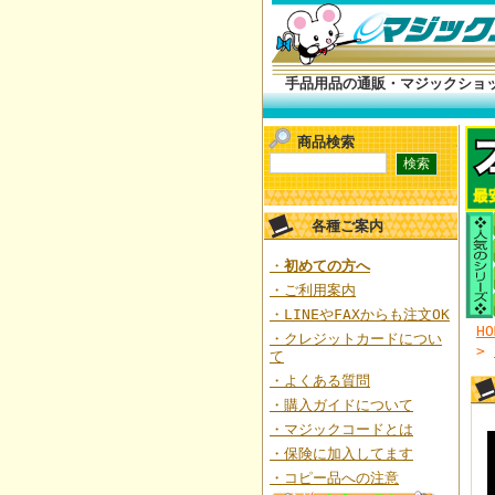
手品用品の通販・マジックショ
商品検索
各種ご案内
・
初めての方へ
・ご利用案内
・LINEやFAXからも注文OK
HO
・クレジットカードについ
>
て
・よくある質問
・購入ガイドについて
・
マジック
コードとは
・保険に加入してます
・コピー品への注意