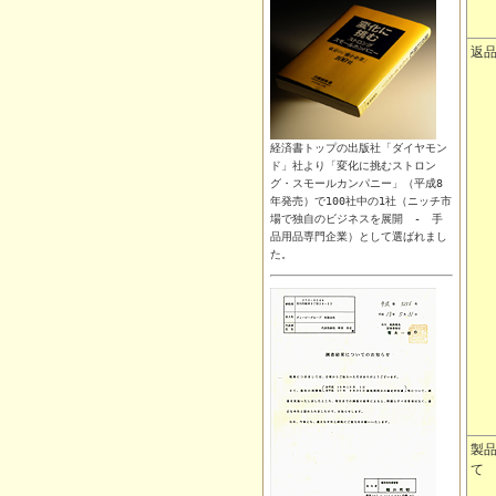
返
経済書トップの出版社「ダイヤモン
ド」社より「変化に挑むストロン
グ・スモールカンパニー」（平成8
年発売）で100社中の1社（ニッチ市
場で独自のビジネスを展開 -
手
品用品
専門企業）として選ばれまし
た。
製
て