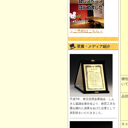
＞ご予約はこちら＜
受賞・メディア紹介
梱
い
品
平成7年、東京信用金庫協会・しん
きん協議会連合会より、創意工夫を
重ね優れた成果をあげた企業として
表彰状をいただきました。
キ