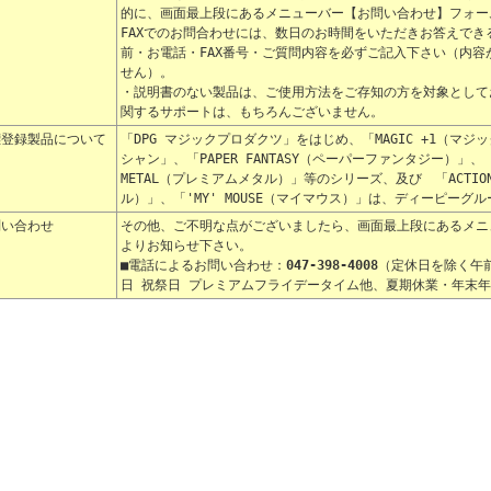
的に、画面最上段にあるメニューバー【お問い合わせ】フォー
FAXでのお問合わせには、数日のお時間をいただきお答えで
前・お電話・FAX番号・ご質問内容を必ずご記入下さい（内
せん）。
・説明書のない製品は、ご使用方法をご存知の方を対象として
関するサポートは、もちろんございません。
標登録製品について
「DPG マジックプロダクツ」をはじめ、「MAGIC +1（マ
シャン」、「PAPER FANTASY（ペーパーファンタジー）」、「
METAL（プレミアムメタル）」等のシリーズ、及び 「ACTION
ル）」、「'MY' MOUSE（マイマウス）」は、ディーピー
問い合わせ
その他、ご不明な点がございましたら、画面最上段にあるメニ
よりお知らせ下さい。
■電話によるお問い合わせ：
047-398-4008
（定休日を除く午前
日 祝祭日 プレミアムフライデータイム他、夏期休業・年末