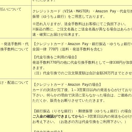
支払いについて
クレジットカード（VISA・MASTER）・Amazon Pay・
振替（ゆうちょ銀行）をご用意しております。
※恐れ入りますが、送金手数料はお客様にてご負担下さい。
※振込の際に、ご注文名義とご送金名義が異なる場合はあらか
速・確実にお届けが出来ます。
料・発送手数料・代
【クレジットカード・Amazon Pay・銀行振込・ゆうちょ銀
引換手数料について
全国一律 770円（送料・発送手数料を含む）
【代金引換をご利用の場合】
発送手数料770円の他に代金引換手数料として一律330円が加
きます。
（注）代金引換でのご注文限度額は合計金額20万円までとさ
届け・配送について
【クレジットカード・Amazon Payの場合】
カードの決済が完了後、1～3営業日以内の発送を心がけてお
下さい。何らかの理由で決済に至らなかった場合は、ご連絡の
ただくか、販売をお断りさせていただきます。
【銀行振込（りそな銀行）・郵便振替（ゆうちょ銀行）の場合
ご入金の確認ができましてから
1～3営業日以内の発送を心が
お考え下さい。（お急ぎの方は代金引換をご利用下さい。）