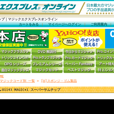
ップ｜マジックエクスプレスオンライン
カートをみる
｜
マイページへログイン
｜
ご利用案内
ME
マジックコード別 一覧
>
[U]スポンジ・ゴム製品
U1143 MAGIC+1 スーパーサムチップ