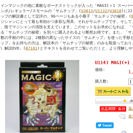
メインマジックの他に素敵なボーナストリックが入った「MAGIC＋1 スーパ
ャンボ/レギュラー/スモールの「サムチップ」(
U3813
/
U1132
/
U3818
)に2
チップの解説書として定評の、96ページもある小冊子「サムチップの秘密」(
マジシャンにとって最も有効かつ多彩な用具、それがサムチップです。そして
く、陰でマジシャンの演技を支えています。このセットをお求めになれば、「
ある「サムチップの秘密」を別々に購入されるより断然お得です。また、「サ
多数の手順の中には、2種類の異なったサイズの「サムチップ」を使った手順
チップ」をお持ちの方は、解説本の「サムチップの秘密」のみも取扱っており
）解説DVD」(
B7101
)とテキストを合わせてご覧いただくと、より理解しや
U1143 MAGIC
価格:
1
購入数:
返
友