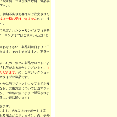
「配送料・代金引換手数料・返品事
下さい。
、初期不良やお客様がご注文された
換は一切お受けできません
のでご注
す。
て規定されたクーリングオフ（無条
クーリングオフはご利用いただけま
合わせ下さい。製品到着日より７日
きます。それを過ぎますと、不良交
多いため、個々の製品やロットによ
汚れ等がある場合もございます。
マ
ただきます。
尚、当
マジック
ショッ
産タイプの製品です。
やかに当
マジック
ショップまでお知
なお、交換方法については当
マジッ
が、ご連絡の無いままご返送されま
前にご連絡願います）
きます。
なります。それ以上のサポートは原
れる場合がございます）。尚、例外