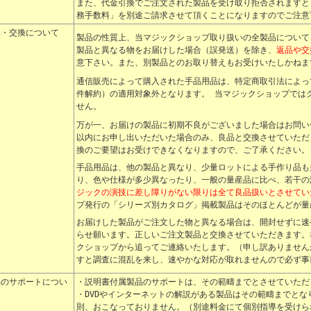
また、代金引換でご注文された製品を受け取り拒否されますと
務手数料」を別途ご請求させて頂くことになりますのでご注意
品・交換について
製品の性質上、当
マジック
ショップ取り扱いの全製品について
製品と異なる物をお届けした場合（誤発送）を除き、
返品や交
意下さい。また、別製品とのお取り替えもお受けいたしかねま
通信販売によって購入された
手品用品
は、特定商取引法によっ
件解約）の適用対象外となります。 当
マジック
ショップでは
せん。
万が一、お届けの製品に初期不良がございました場合はお問い
以内にお申し出いただいた場合のみ、良品と交換させていただ
換のご要望はお受けできなくなりますので、ご了承ください。
手品用品は、他の製品と異なり、少量ロットによる手作り品も
り、色や仕様が多少異なったり、一般の量産品に比べ、若干の
ジックの演技に差し障りがない限りは全て良品扱いとさせてい
プ発行の「シリーズ別カタログ」掲載製品はそのほとんどが量
お届けした製品がご注文した物と異なる場合は、開封せずに速
らせ願います。正しいご注文製品と交換させていただきます。
ク
ショップから追ってご連絡いたします。（申し訳ありません
すと調査に混乱を来し、速やかな対応が取れませんので必ず事
品のサポートについ
・説明書付属製品のサポートは、その範疇までとさせていただ
・DVDやインターネットの解説がある製品はその範疇までと
則、おこなっておりません。（別途料金にて個別指導を受けら