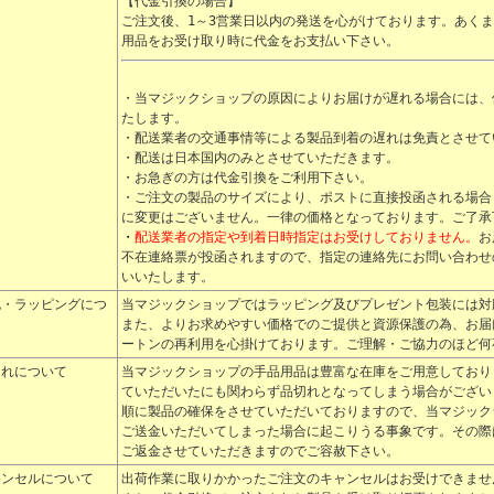
【代金引換の場合】
ご注文後、1～3営業日以内の発送を心がけております。あく
用品
をお受け取り時に代金をお支払い下さい。
・当
マジック
ショップの原因によりお届けが遅れる場合には、
たします。
・配送業者の交通事情等による製品到着の遅れは免責とさせて
・配送は日本国内のみとさせていただきます。
・お急ぎの方は代金引換をご利用下さい。
・ご注文の製品のサイズにより、ポストに直接投函される場合
に変更はございません。一律の価格となっております。ご了承
・
配送業者の指定や到着日時指定はお受けしておりません。
お
不在連絡票が投函されますので、指定の連絡先にお問い合わせ
いいたします。
包・ラッピングにつ
当
マジック
ショップではラッピング及びプレゼント包装には対
て
また、よりお求めやすい価格でのご提供と資源保護の為、お届
ートンの再利用を心掛けております。ご理解・ご協力のほど何
切れについて
当
マジック
ショップの
手品用品
は豊富な在庫をご用意しており
ていただいたにも関わらず品切れとなってしまう場合がござい
順に製品の確保をさせていただいておりますので、当
マジック
ご送金いただいてしまった場合に起こりうる事象です。その際
ご返金させていただきますのでご容赦下さい。
ャンセルについて
出荷作業に取りかかったご注文のキャンセルはお受けできませ