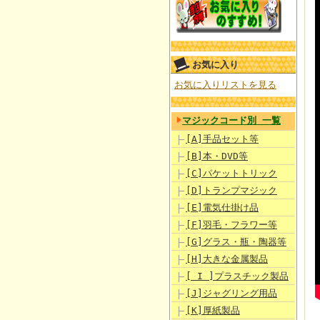
お気に入り
お気に入りリストを見る
マジックコード別 一覧
[A]手品セット等
[B]本・DVD等
[C]パケットトリック
[D]トランプマジック
[E]電気仕掛け品
[F]羽毛・フラワー等
[G]グラス・瓶・陶器等
[H]大きな金属製品
[ I ]プラスチック製品
[J]ジャグリング用品
[K]厚紙製品