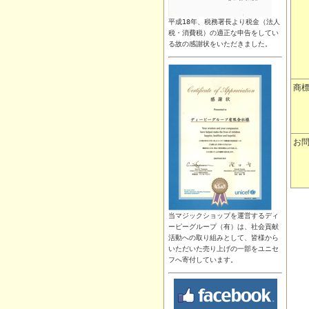
平成18年、税務署長より税金（法人
税・消費税）の適正な申告をしてい
る故の感謝状をいただきました。
商
お
当
マジック
ショップを運営するディ
ーピーグループ（有）は、社会貢献
活動への取り組みとして、皆様から
いただいた売り上げの一部をユニセ
フへ寄付しています。