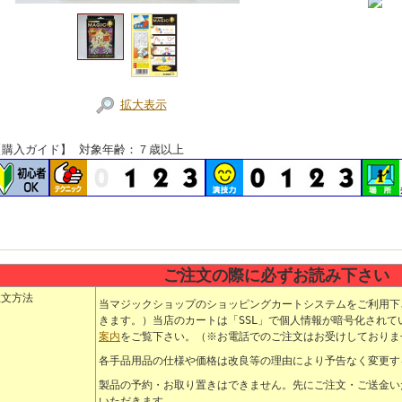
拡大表示
【購入ガイド】 対象年齢：７歳以上
ご注文の際に必ずお読み下さい
注文方法
当
マジック
ショップのショッピングカートシステムをご利用下
きます。）当店のカートは「SSL」で個人情報が暗号化されて
案内
をご覧下さい。（※お電話でのご注文はお受けしておりま
各
手品用品
の仕様や価格は改良等の理由により予告なく変更す
製品の予約・お取り置きはできません。先にご注文・ご送金い
いただきます。