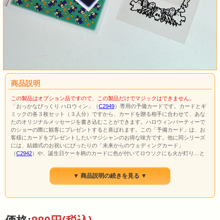
商品説明
この製品はオプション品ですので、この製品だけでマジックはできません。
「おっかなびっくり ハロウィン」（
C2949
）専用の予備カードです。カードとギ
ミックの各３枚セット（３人分）ですから、カードを贈る相手に合わせて、あな
たのオリジナルメッセージを書き込むことができます。ハロウィンパーティーで
のショーの際に観客にプレゼントすると喜ばれます。この「予備カード」は、お
客様にカードをプレゼントしたいマジシャンのお得な味方です。他に同シリーズ
には、結婚式のお祝いにぴったりの「未来からのウェディングカード」
（
C2942
）や、誕生日ケーキ柄のカードに色が付いてロウソクにも火が灯り…と
いう「マジシャンからのバースデーカード」（
C2944
）。真っ白な雪をかぶった
ツリーがカラフルな美しいクリスマスカードになる「サンタからのクリスマスカ
▼ 商品説明の続きを見る ▼
ード｣(
C2945
)や「魔法使いのカード当て」（
C2947
）等がございます。各製品に
付属の赤いフレームは、全て共通ですので、各製品の「予備カード」だけの購入
で、どれでも演じることができます。（予備カードなので購入ガイドはありませ
ん）