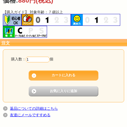
価格:
880円
(税込)
【購入ガイド】 対象年齢：７歳以上
注文
購入数：
個
返品についての詳細はこちら
友達にメールですすめる