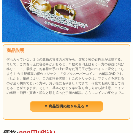
商品説明
何も入っていない２つの真鍮の容器の片方から、突然５枚の百円玉が出現する。
そして、この百円玉に容器をかぶせると、５枚の百円玉はもう一方の容器に飛び
移り・・・、最後は、お客様の手の上に乗せた百円玉が別のコインに変化してし
まう！ 今世紀最高の傑作マジック、「ダブルスーパーコイン」の解説DVDです。
（しかも、量産により、この価格を実現！）このトリックは、マジックを演じる
のが全く初めてという方や、お子様にもやさしくできて、何度でも繰り返して演
じることができます。そして、基本となるタネの取り出し方から諸注意。コイン
の出現・飛行・貫通・消失と順を追った手順の解説。さらにコインの変化まで…
その全てが解りやすく解説されています。（約16分）なお、このDVDには用具は
付いていません。用具をお持ちでない方は「MAGIC＋１ ダブルスーパーコイン」
▼ 商品説明の続きを見る ▼
(
M1213
)を合わせてお求めください。 12cmDVD対応プレーヤーで再生してくださ
い。DVDドライブ付きPCやゲーム機などの１部の機種では再生できない場合があ
ります。