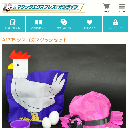
A1705 タマゴのマジックセット